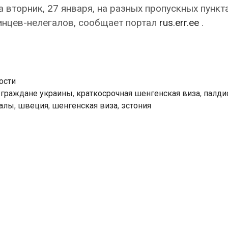
 вторник, 27 января, на разных пропускных пункт
инцев-нелегалов, сообщает портал
rus.err.ee
.
ости
,
граждане украины
,
краткосрочная шенгенская виза
,
палди
галы
,
швеция
,
шенгенская виза
,
эстония