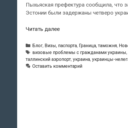
Пыхьяская префектура сообщила, что за
Эстонии были задержаны четверо укра
За
Читать далее
день
на
Рубрики
Блог
,
Визы, паспорта
,
Граница, таможня
,
Нов
границе
Метки
визовые проблемы с гражданами украины
таллинский аэропорт
,
украина
,
украинцы-неле
Эстонии
Оставить комментарий
задержали
четырех
украинцев-
нелегалов