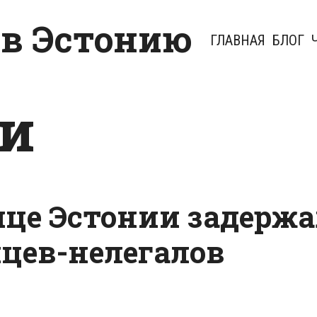
 в Эстонию
ГЛАВНАЯ
БЛОГ
и
нице Эстонии задерж
цев-нелегалов