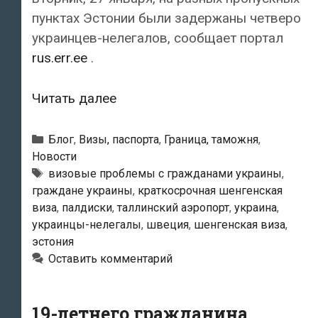
пунктах Эстонии были задержаны четверо
украинцев-нелегалов, сообщает портал
rus.err.ee
.
За
Читать далее
день
на
Рубрики
Блог
,
Визы, паспорта
,
Граница, таможня
,
границе
Новости
Метки
визовые проблемы с гражданами украины
,
Эстонии
граждане украины
,
краткосрочная шенгенская
задержали
виза
,
палдиски
,
таллинский аэропорт
,
украина
,
четырех
украинцы-нелегалы
,
швеция
,
шенгенская виза
,
украинцев-
эстония
нелегалов
Оставить комментарий
19-летнего гражданина