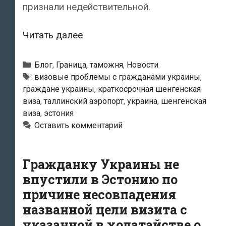
признали недействительной.
19-
Читать далее
летнего
гражданина
Рубрики
Блог
,
Граница, таможня
,
Новости
Украины
Метки
визовые проблемы с гражданами украины
,
граждане украины
,
краткосрочная шенгенская
не
виза
,
таллинский аэропорт
,
украина
,
шенгенская
впустили
виза
,
эстония
в
Оставить комментарий
Эстонию
Гражданку Украины не
впустили в Эстонию по
причине несовпадения
названной цели визита с
указанной в ходатайстве о