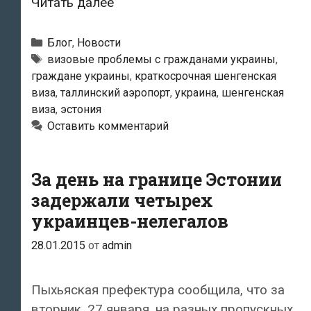
Двух
Читать далее
украинцев
не
Рубрики
Блог
,
Новости
пустили
Метки
визовые проблемы с гражданами украины
,
граждане украины
,
краткосрочная шенгенская
в
виза
,
таллинский аэропорт
,
украина
,
шенгенская
Эстонию
виза
,
эстония
Оставить комментарий
За день на границе Эстонии
задержали четырех
украинцев-нелегалов
28.01.2015
от
admin
Пыхьяская префектура сообщила, что за
вторник, 27 января, на разных пропускных