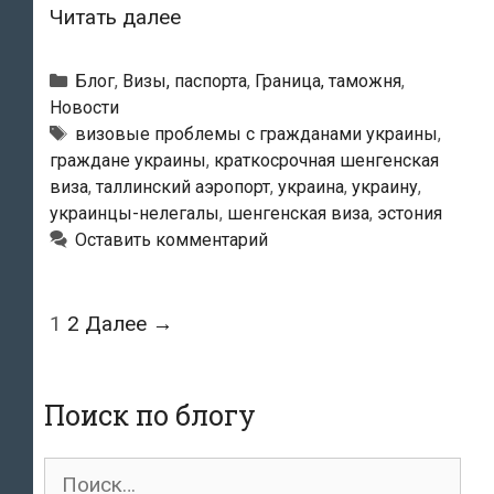
Гражданку
Читать далее
Украины
не
Рубрики
Блог
,
Визы, паспорта
,
Граница, таможня
,
впустили
Новости
Метки
визовые проблемы с гражданами украины
,
в
граждане украины
,
краткосрочная шенгенская
Эстонию
виза
,
таллинский аэропорт
,
украина
,
украину
,
по
украинцы-нелегалы
,
шенгенская виза
,
эстония
причине
Оставить комментарий
несовпадения
названной
Навигация
1
2
Далее →
цели
по
визита
записям
с
Поиск по блогу
указанной
в
Поиск
ходатайстве