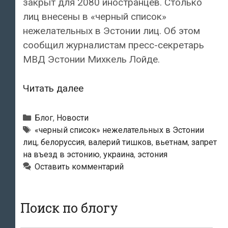
закрыт для 2080 иностранцев. Столько
лиц внесены в «черный список»
нежелательных в Эстонии лиц. Об этом
сообщил журналистам пресс-секретарь
МВД Эстонии Михкель Лойде.
Власти
Читать далее
Эстонии
запретили
Рубрики
Блог
,
Новости
въезд
Метки
«черный список» нежелательных в Эстонии
лиц
,
белоруссия
,
валерий тишков
,
вьетнам
,
запрет
в
на въезд в эстонию
,
украина
,
эстония
страну
Оставить комментарий
для
2080
человек
Поиск по блогу