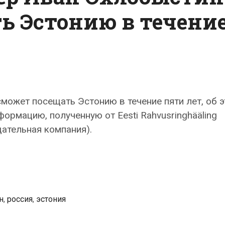
ь Эстонию в течени
может посещать Эстонию в течение пяти лет, об 
ормацию, полученную от Eesti Rahvusringhääling
ательная компания).
н
,
россия
,
эстония