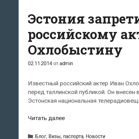
сможет
посещать
Эстония запрети
Эстонию
в
российскому ак
течение
Охлобыстину
пяти
лет
02.11.2014
от
admin
Известный российский актер Иван Охло
перед таллинской публикой. Он внесен 
Эстонская национальная телерадиовещ
Эстония
Читать далее
запретила
въезд
Рубрики
Блог
,
Визы, паспорта
,
Новости