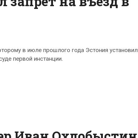
 запрет на въезд в
которому в июле прошлого года Эстония установил
суде первой инстанции.
ер Иван Охлобыстин