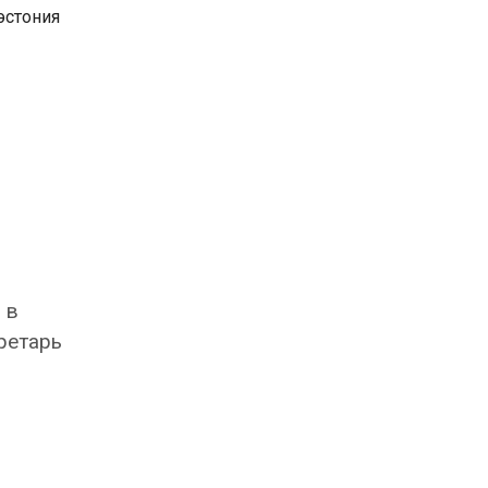
эстония
 в
ретарь