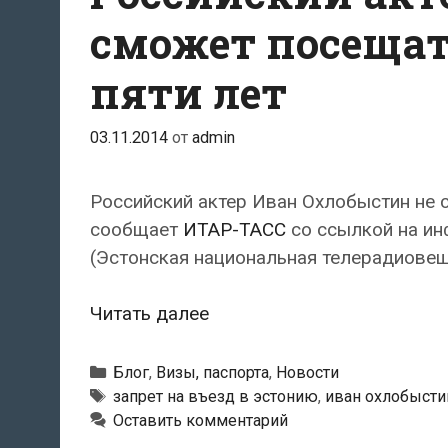
на
сможет посещат
въезд
пяти лет
в
Эстонию
03.11.2014
от
admin
Российский актер Иван Охлобыстин не с
сообщает
ИТАР-ТАСС
со ссылкой на инф
(Эстонская национальная телерадиовещ
Российский
Читать далее
актер
Иван
Рубрики
Блог
,
Визы, паспорта
,
Новости
Охлобыстин
Метки
запрет на въезд в эстонию
,
иван охлобысти
Оставить комментарий
не