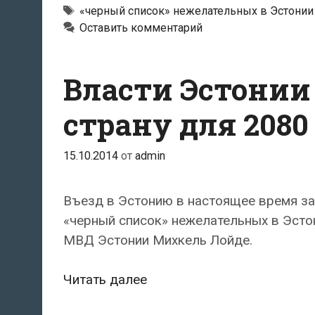
в
Метки
«черный список» нежелательных в Эстонии
Оставить комментарий
страну
российскому
актеру
Власти Эстонии
Ивану
Охлобыстину
страну для 2080
15.10.2014
от
admin
Въезд в Эстонию в настоящее время за
«черный список» нежелательных в Эсто
МВД Эстонии Михкель Лойде.
Власти
Читать далее
Эстонии