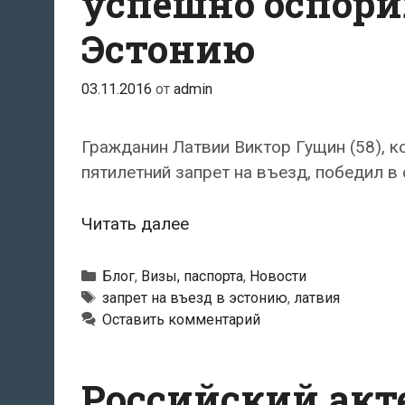
успешно оспорил
Эстонию
03.11.2016
от
admin
Гражданин Латвии Виктор Гущин (58), 
пятилетний запрет на въезд, победил в 
Историк
Читать далее
из
Латвии
Рубрики
Блог
,
Визы, паспорта
,
Новости
Виктор
Метки
запрет на въезд в эстонию
,
латвия
Оставить комментарий
Гущин
успешно
оспорил
Российский акт
запрет