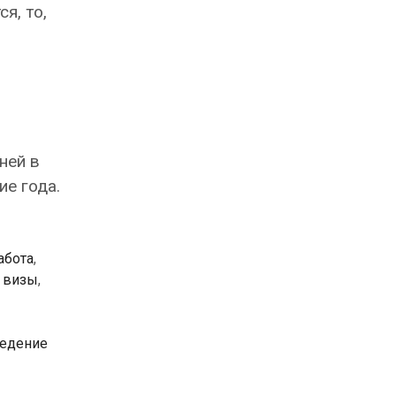
я, то,
ней в
ие года.
абота
,
 визы
,
ведение