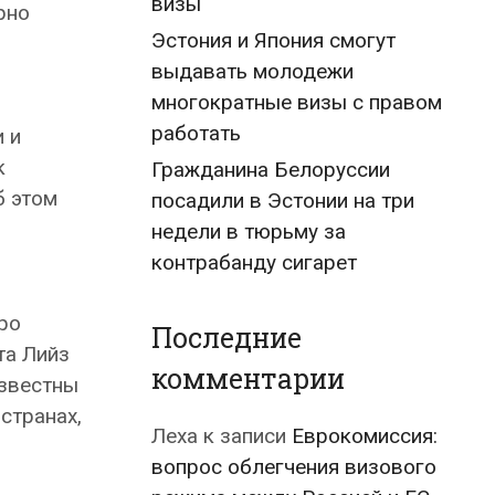
визы
рно
Эстония и Япония смогут
выдавать молодежи
многократные визы с правом
работать
 и
к
Гражданина Белоруссии
б этом
посадили в Эстонии на три
недели в тюрьму за
контрабанду сигарет
ро
Последние
та Лийз
комментарии
известны
странах,
Леха
к записи
Еврокомиссия:
вопрос облегчения визового