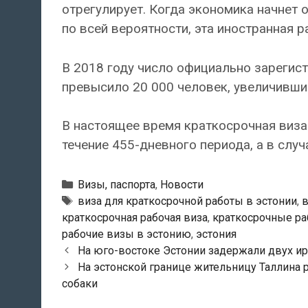
отрегулирует. Когда экономика начнет о
по всей вероятности, эта иностранная ра
В 2018 году число официально зарегис
превысило 20 000 человек, увеличивши
В настоящее время краткосрочная виза 
течение 455-дневного периода, а в случ
Рубрики
Визы, паспорта
,
Новости
Метки
виза для краткосрочной работы в эстонии
,
в
краткосрочная рабочая виза
,
краткосрочные ра
рабочие визы в эстонию
,
эстония
Навигация
На юго-востоке Эстонии задержали двух и
по
На эстонской границе жительницу Таллина 
записям
собаки