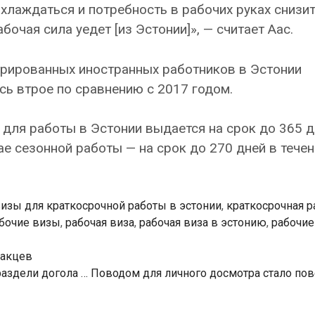
хлаждаться и потребность в рабочих руках снизитс
бочая сила уедет [из Эстонии]», — считает Аас.
трированных иностранных работников в Эстонии
сь втрое по сравнению с 2017 годом.
для работы в Эстонии выдается на срок до 365 д
ае сезонной работы — на срок до 270 дней в течен
изы для краткосрочной работы в эстонии
,
краткосрочная р
бочие визы
,
рабочая виза
,
рабочая виза в эстонию
,
рабочие
ракцев
раздели догола … Поводом для личного досмотра стало по