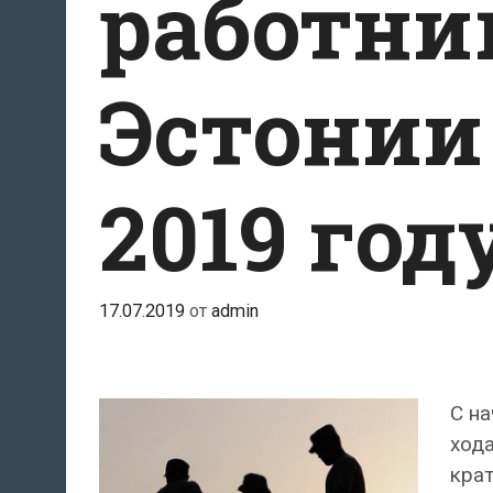
работни
Эстонии 
2019 год
17.07.2019
от
admin
С на
хода
крат