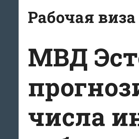
Перейти
Рабочая виза
к
содержимому
МВД Эс
прогноз
числа и