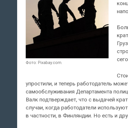
конц
нап
Бол
крат
Груз
стро
сег
Фото: Pixabay.com.
Стои
упростили, и теперь работодатель може
самообслуживания Департамента полици
Валк подтверждает, что с выдачей кра
случаи, когда работодатели используют
в частности, в Финляндии. Но есть и др