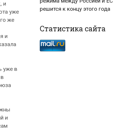
режима между Россией и ЕС
, и
решится к концу этого года
ота уже
ого же
Статистика сайта
я и
казала
ь уже в
 в
оюза
лжны
й и
сам