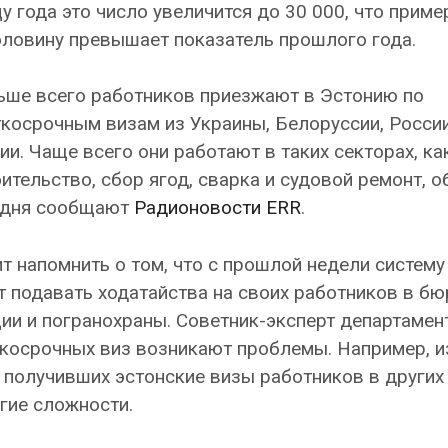
у года это число увеличится до 30 000, что приме
оловину превышает показатель прошлого года.
ьше всего работников приезжают в Эстонию по
косрочным визам из Украины, Белоруссии, России
ии. Чаще всего они работают в таких секторах, ка
ительство, сбор ягод, сварка и судовой ремонт, о
одня сообщают
Радионовости ERR
.
т напомнить о том, что с прошлой недели систему
т подавать ходатайства на своих работников в бю
и и погранохраны. Советник-эксперт департамен
ткосрочных виз возникают проблемы. Например, 
 получивших эстонские визы работников в других 
угие сложности.