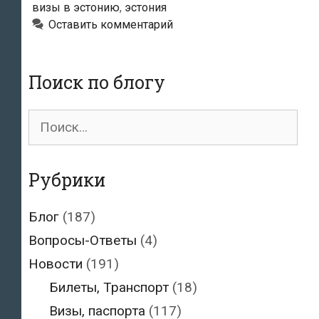
в
визы в эстонию
,
эстония
Эстонии
Оставить комментарий
на
50%
Поиск по блогу
в
2019
Поиск
году
для:
Рубрики
Блог
(187)
Вопросы-Ответы
(4)
Новости
(191)
Билеты, Транспорт
(18)
Визы, паспорта
(117)