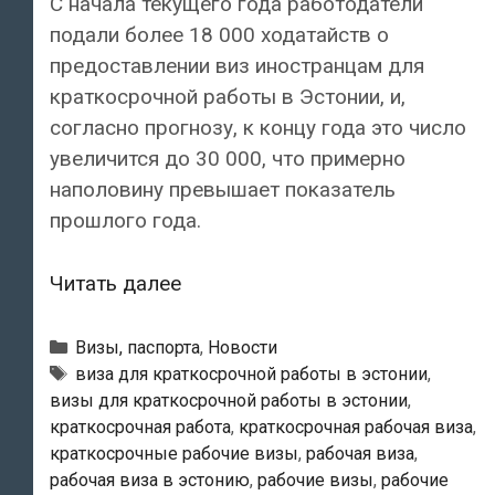
С начала текущего года работодатели
подали более 18 000 ходатайств о
предоставлении виз иностранцам для
краткосрочной работы в Эстонии, и,
согласно прогнозу, к концу года это число
увеличится до 30 000, что примерно
наполовину превышает показатель
прошлого года.
МВД
Читать далее
Эстонии
прогнозирует
Рубрики
Визы, паспорта
,
Новости
рост
Метки
виза для краткосрочной работы в эстонии
,
визы для краткосрочной работы в эстонии
,
числа
краткосрочная работа
,
краткосрочная рабочая виза
,
иностранных
краткосрочные рабочие визы
,
рабочая виза
,
работников
рабочая виза в эстонию
,
рабочие визы
,
рабочие