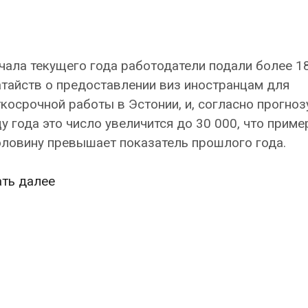
чала текущего года работодатели подали более 1
тайств о предоставлении виз иностранцам для
косрочной работы в Эстонии, и, согласно прогнозу
у года это число увеличится до 30 000, что приме
оловину превышает показатель прошлого года.
МВД
ать далее
Эстонии
прогнозирует
рост
числа
иностранных
работников