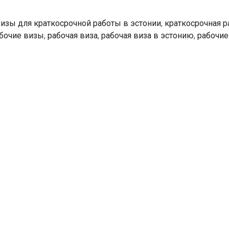
в
Эстонии
изы для краткосрочной работы в эстонии
,
краткосрочная р
на
бочие визы
,
рабочая виза
,
рабочая виза в эстонию
,
рабочие
50%
в
2019
году