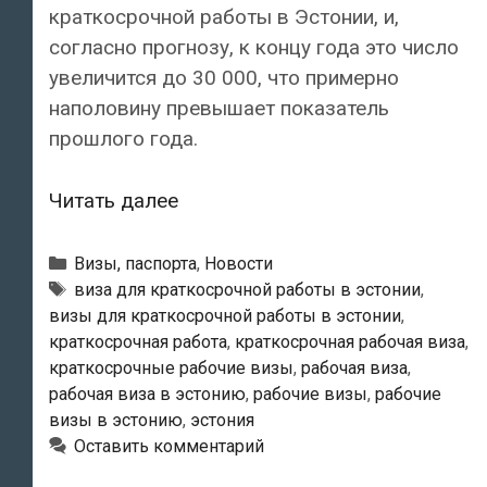
краткосрочной работы в Эстонии, и,
согласно прогнозу, к концу года это число
увеличится до 30 000, что примерно
наполовину превышает показатель
прошлого года.
МВД
Читать далее
Эстонии
прогнозирует
Рубрики
Визы, паспорта
,
Новости
рост
Метки
виза для краткосрочной работы в эстонии
,
визы для краткосрочной работы в эстонии
,
числа
краткосрочная работа
,
краткосрочная рабочая виза
,
иностранных
краткосрочные рабочие визы
,
рабочая виза
,
работников
рабочая виза в эстонию
,
рабочие визы
,
рабочие
в
визы в эстонию
,
эстония
Эстонии
Оставить комментарий
на