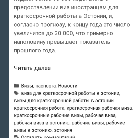
предоставлении виз иностранцам для
краткосрочной работы в Эстонии, и,
согласно прогнозу, к концу года это число
увеличится до 30 000, что примерно
наполовину превышает показатель
прошлого года.
МВД
Читать далее
Эстонии
прогнозирует
Рубрики
Визы, паспорта
,
Новости
рост
Метки
виза для краткосрочной работы в эстонии
,
визы для краткосрочной работы в эстонии
,
числа
краткосрочная работа
,
краткосрочная рабочая виза
,
иностранных
краткосрочные рабочие визы
,
рабочая виза
,
работников
рабочая виза в эстонию
,
рабочие визы
,
рабочие
в
визы в эстонию
,
эстония
Эстонии
Оставить комментарий