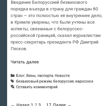
Введение Белоруссией безвизового
порядка въезда в страну для граждан 80
стран — это полностью её внутреннее дело,
в Кремле уверены, что были учтены все
аспекты, связанные с белорусско-
российской границей, сказал журналистам
пресс-секретарь президента РФ Дмитрий
Песков.
В
Читать далее
Кремле
прокомментировали
Рубрики
Блог
,
Визы, паспорта
,
Новости
введенный
Метки
безвизовый режим
,
белоруссия
,
евросоюз
Оставить комментарий
Белоруссией
безвизовый
режим
Навигация
← Назад
1
2
3
…
17
Далее →