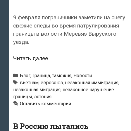
9 февраля пограничники заметили на снегу
свежие следы во время патрулирования
границы в волости Меревяэ Выруского
уезда.
В
Читать далее
лесу
в
Рубрики
Блог
,
Граница, таможня
,
Новости
Вырумаа
Метки
вьетнам
,
евросоюз
,
незаконная иммиграция
,
незаконная миграция
,
незаконное нарушение
задержаны
границы
,
эстония
восемь
Оставить комментарий
вьетнамцев
В Россию пытались