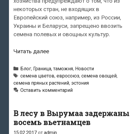
хозяйства предупреждают о том, что из
некоторых стран, не входящих в
Европейский союз, например, из России,
Украины и Беларуси, запрещено ввозить
семена полевых и овощных культур.
Ввозить
Читать далее
семена
овощей
Рубрики
Блог
,
Граница, таможня
,
Новости
из
Метки
cемена цветов
,
евросоюз
,
семена овощей
,
семена пряных растений
,
эстония
России
Оставить комментарий
в
Эстонию
запрещено
В лесу в Вырумаа задержаны
восемь вьетнамцев
15.02.2017
от
admin