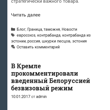
стратегически важного товара.
В
Читать далее
Россию
пытались
Рубрики
Блог
,
Граница, таможня
,
Новости
незаконно
Метки
евросоюз
,
контрабанда
,
контрабанда из
эстонии
,
россия
,
шкурки песцов
,
эстония
ввезти
Оставить комментарий
шкурки
песцов
из
В Кремле
Эстонии
прокомментировали
стоимостью
введенный Белоруссией
172
безвизовый режим
000
10.01.2017
от
admin
евро